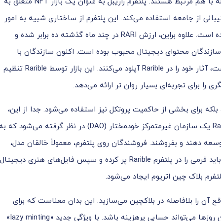
می‌سازد. بنابراین، خریدار و فروشنده مستقیماً برای معامله با هم مرتبط هستند. پلتفرم راریبل به عنوان یک بازار NFT متعلق به
شده است و از توکن‌های RARI برای پشتیبانی از جامعه استفاده می‌کند. این پلتفرم از ساختاری شبیه به امور
مالی غیرمتمرکز یا DeFi پیروی می‌کند و تاکنون موفق بوده است. علاوه براین، ارزش RARI در چند ماه گذشته ده برابر شده و
ی‌دهد که پلتفرم Rarible چقدر برای سازندگان محتوای دیجیتال محبوب بوده است. اکنون سازندگان با
ایجاد یک توکن RARI که یک NFT کاملاً منحصربه‌فرد است، آثار خود را در Rarible آپلود می‌کنند. این بازار توسط Rarible تنظیم
ا برای تجربه‌ای بسیار روان تر ارائه می‌دهد.
برای فهرست کردن NFTها در پلتفرم، بلکه برای بخشی از حاکمیت پروتکل نیز استفاده می‌شود. جدا از این،
RARI به کاربران فعال در پلتفرم نیز پاداش می‌دهد. Rarible یک سازمان غیرمتمرکز خودمختار (DAO) در نظر گرفته می‌شود که ب
 اجازه می‌دهد ERC-721 ،ERC-20 و ERC-1155 را توسعه دهند و بفروشند. فروشندگان روی پلتفرم، معمولاً خالقان مدل،
هنرمندان دیجیتال و سازندگان میم هستند. آن‌ها ابتدا باید فرمی را در پلتفرم Rarible پر کرده و سپس فایل‌های هنری دیجیتال
ر واقع آن را بلافاصله در بلاکچین می‌سازید. این بدان معناست که برای
انجام تراکنش در اتریوم باید هزینه گاز را بپردازید که این روزها می‌تواند حسابی پرهزینه باشد. با ویژگی جدید «lazy minting»