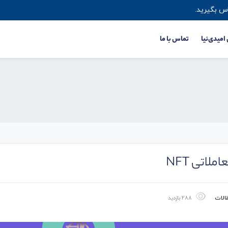
س بگیرید.
 امیدی‌نیا
تماس با ما
اتی NFT
الات
288 بازدید