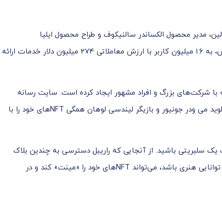
ط کارآفرین الکسی فالین، مدیر محصول الکساندر سالنیکوف و طراح محصول ایلیا
کومولکین تأسیس شد. این شرکت مستقر در لس آنجلس، به ۱.۶ میلیون کاربر با ارزش معاملاتی ۲۷۴ میلیون دلار خدمات ارائه
 با شرکت‌های بزرگ و افراد مشهور ایجاد کرده است. سایت رسانه
اجتماعی توییتر، اپراتور فست فود یام! برندها، بوکسور فلوید می ودر جونیور و بازیگر لیندسی لوهان همگی NFT‌های خود را با
NFT با Rarible، حتماً لازم نیست یک سلبریتی باشید. از آنجایی که راریبل دسترسی به چندین بلاک
چین مختلف را ارائه می‌دهد، هر کسی که دارای بینش و توانایی هنری باشد، می‌تواند NFT‌های خود را «مینت» کند و در